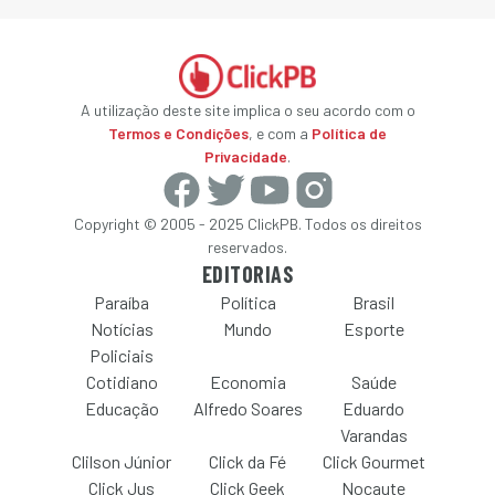
A utilização deste site implica o seu acordo com o
Termos e Condições
, e com a
Política de
Privacidade
.
Copyright © 2005 - 2025 ClickPB. Todos os direitos
reservados.
EDITORIAS
Paraíba
Política
Brasil
Notícias
Mundo
Esporte
Policiais
Cotidiano
Economia
Saúde
Educação
Alfredo Soares
Eduardo
Varandas
Clilson Júnior
Click da Fé
Click Gourmet
Click Jus
Click Geek
Nocaute