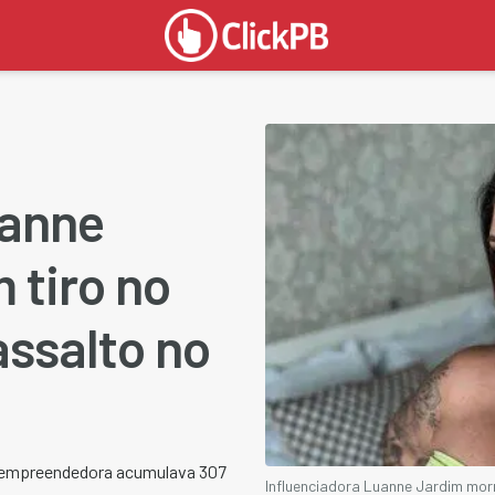
uanne
 tiro no
ssalto no
o; empreendedora acumulava 307
Influenciadora Luanne Jardim morr