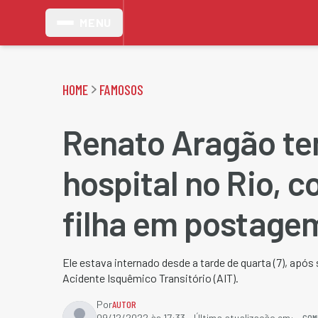
MENU
HOME
FAMOSOS
Renato Aragão te
hospital no Rio,
filha em postage
Ele estava internado desde a tarde de quarta (7), apó
Acidente Isquêmico Transitório (AIT).
Por
AUTOR
COM
09/12/2022 às 17:33
- Última atualização em: