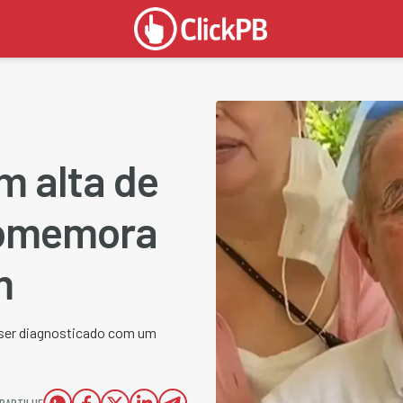
m alta de
 comemora
m
s ser diagnosticado com um
PARTILHE