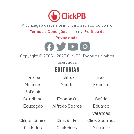
A utilização deste site implica o seu acordo com o
Termos e Condições
, e com a
Política de
Privacidade
.
Copyright © 2005 - 2025 ClickPB. Todos os direitos
reservados.
EDITORIAS
Paraíba
Política
Brasil
Notícias
Mundo
Esporte
Policiais
Cotidiano
Economia
Saúde
Educação
Alfredo Soares
Eduardo
Varandas
Clilson Júnior
Click da Fé
Click Gourmet
Click Jus
Click Geek
Nocaute