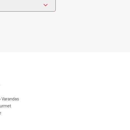
e
 Varandas
ourmet
e