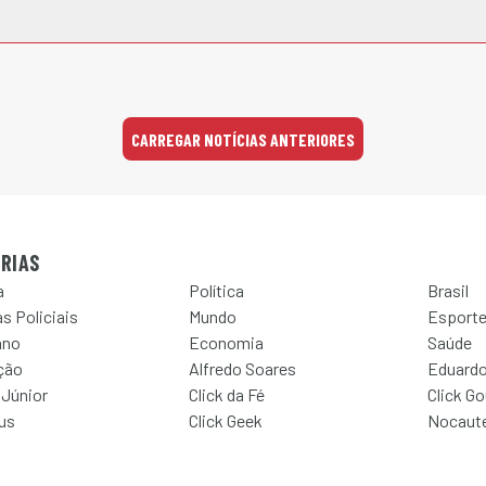
CARREGAR NOTÍCIAS ANTERIORES
RIAS
a
Política
Brasil
s Policiais
Mundo
Esport
ano
Economia
Saúde
ção
Alfredo Soares
Eduardo
 Júnior
Click da Fé
Click G
Jus
Click Geek
Nocaut