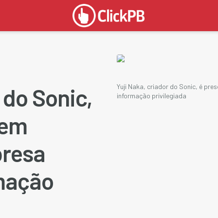
Yuji Naka, criador do Sonic, é p
 do Sonic,
informação privilegiada
 em
presa
mação