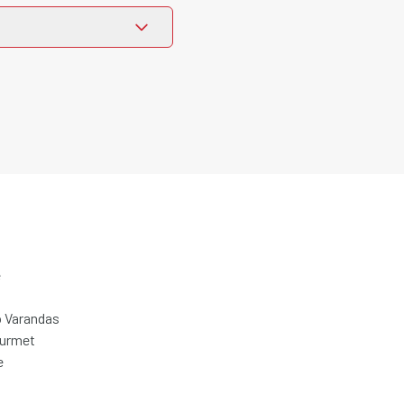
e
 Varandas
ourmet
e