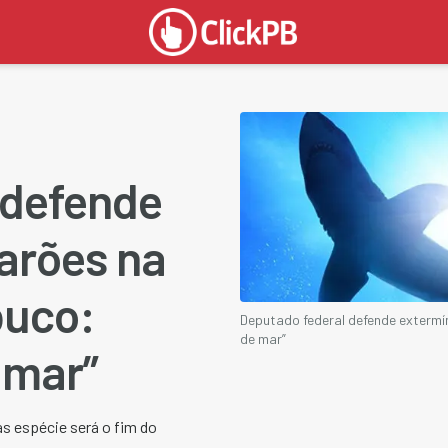
 defende
arões na
buco:
Deputado federal defende extermí
de mar”
 mar”
as espécie será o fim do