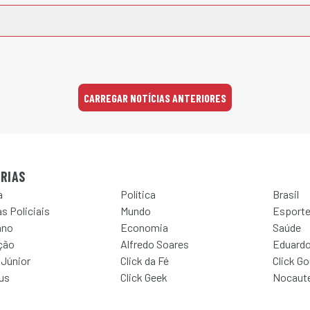
CARREGAR NOTÍCIAS ANTERIORES
RIAS
a
Política
Brasil
s Policiais
Mundo
Esport
ano
Economia
Saúde
ção
Alfredo Soares
Eduardo
 Júnior
Click da Fé
Click G
Jus
Click Geek
Nocaut