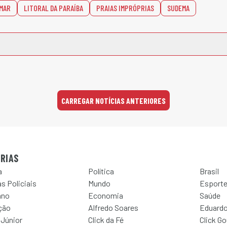
 MAR
LITORAL DA PARAÍBA
PRAIAS IMPRÓPRIAS
SUDEMA
CARREGAR NOTÍCIAS ANTERIORES
RIAS
a
Política
Brasil
s Policiais
Mundo
Esport
ano
Economia
Saúde
ção
Alfredo Soares
Eduardo
 Júnior
Click da Fé
Click G