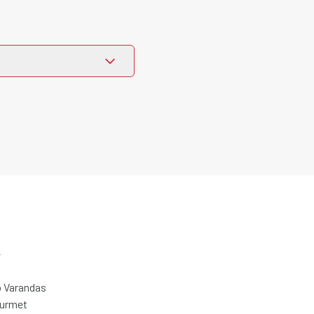
e
 Varandas
ourmet