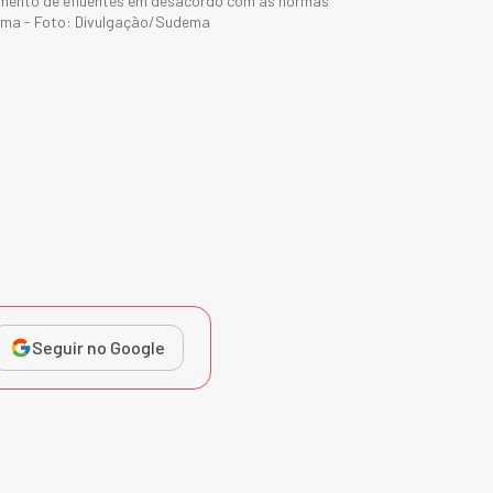
çamento de efluentes em desacordo com as normas
dema - Foto: Divulgação/Sudema
Seguir no Google