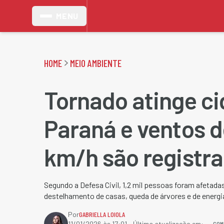
MENU
HOME
MEIO AMBIENTE
Tornado atinge c
Paraná e ventos d
km/h são registr
Segundo a Defesa Civil, 1,2 mil pessoas foram afetad
destelhamento de casas, queda de árvores e de energi
Por
GABRIELLA LOIOLA
COM
11/01/2026 às 17:01
- Última atualização em: