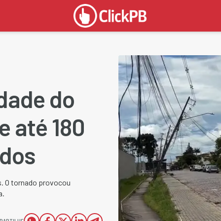
idade do
e até 180
ados
as. O tornado provocou
a.
PARTILHE