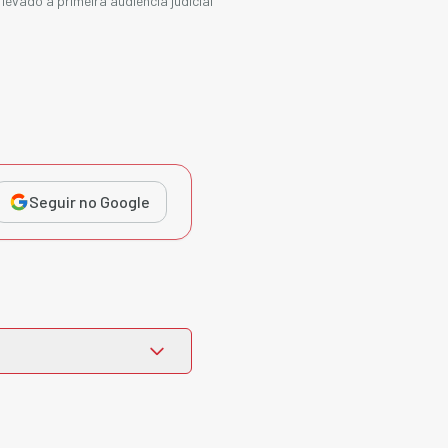
evado à primeira audiência judicial
Seguir no Google