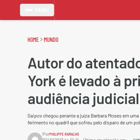
MENU
HOME
MUNDO
Autor do atentad
York é levado à pr
audiência judicial
Saipov chegou perante a juíza Barbara Moses em uma 
ferimento no quadril que sofreu pelo disparo de um pol
Por
PHILIPPE RAMALHO
COM
02/11/2017 às 12:14
- Última atualização em: