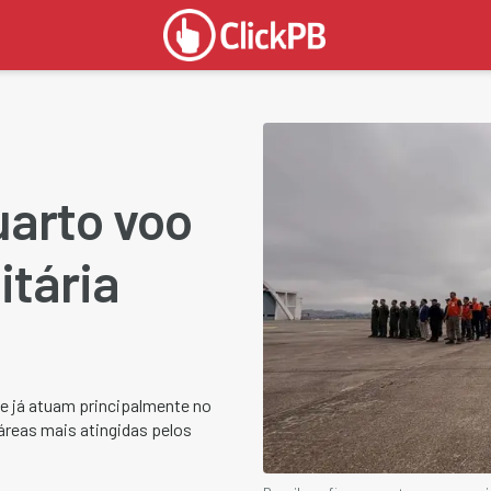
uarto voo
tária
ue já atuam principalmente no
áreas mais atingidas pelos