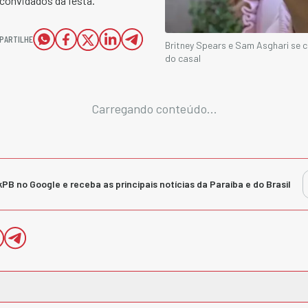
convidados da festa.
PARTILHE
Britney Spears e Sam Asghari se 
do casal
Carregando conteúdo...
kPB no Google e receba as principais notícias da Paraíba e do Brasil