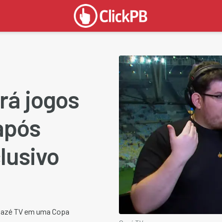
rá jogos
após
lusivo
 Cazé TV em uma Copa