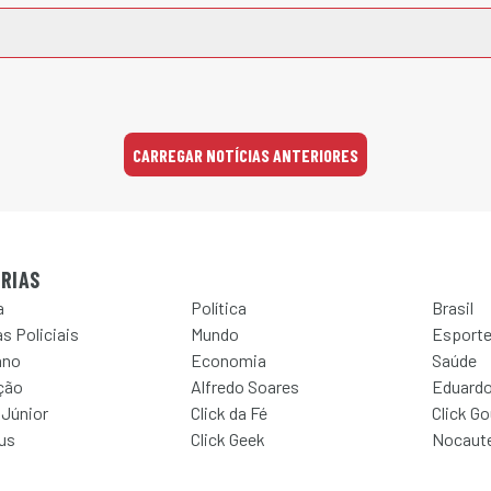
CARREGAR NOTÍCIAS ANTERIORES
RIAS
a
Política
Brasil
s Policiais
Mundo
Esport
ano
Economia
Saúde
ção
Alfredo Soares
Eduardo
 Júnior
Click da Fé
Click G
Jus
Click Geek
Nocaut