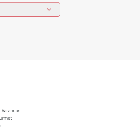
e
 Varandas
ourmet
e