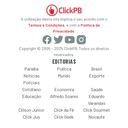
A utilização deste site implica o seu acordo com o
Termos e Condições
, e com a
Política de
Privacidade
.
Copyright © 2005 - 2025 ClickPB. Todos os direitos
reservados.
EDITORIAS
Paraíba
Política
Brasil
Notícias
Mundo
Esporte
Policiais
Cotidiano
Economia
Saúde
Educação
Alfredo Soares
Eduardo
Varandas
Clilson Júnior
Click da Fé
Click Gourmet
Click Jus
Click Geek
Nocaute