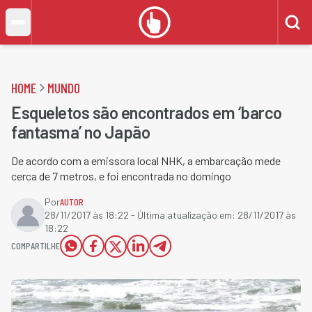
HOME
MUNDO
Esqueletos são encontrados em ‘barco
fantasma’ no Japão
De acordo com a emissora local NHK, a embarcação mede
cerca de 7 metros, e foi encontrada no domingo
Por
AUTOR
28/11/2017 às 18:22
- Última atualização em:
28/11/2017 às
18:22
COMPARTILHE