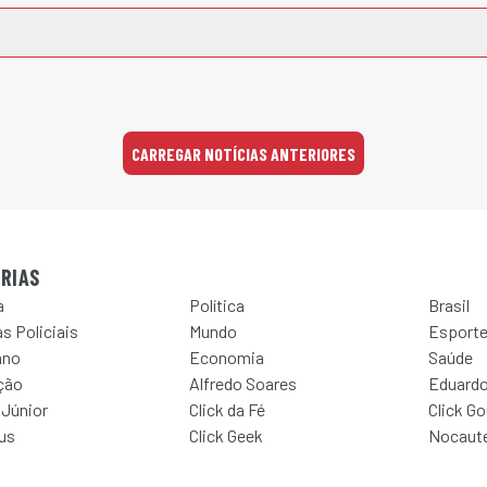
CARREGAR NOTÍCIAS ANTERIORES
RIAS
a
Política
Brasil
s Policiais
Mundo
Esport
ano
Economia
Saúde
ção
Alfredo Soares
Eduardo
 Júnior
Click da Fé
Click G
Jus
Click Geek
Nocaut