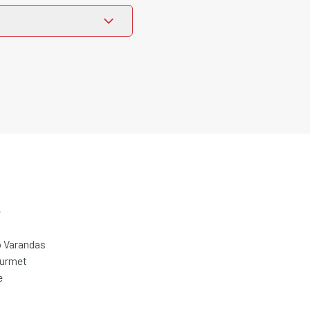
e
 Varandas
ourmet
e