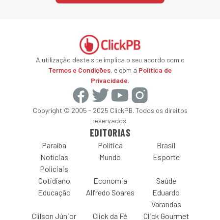
A utilização deste site implica o seu acordo com o
Termos e Condições
, e com a
Política de
Privacidade
.
Copyright © 2005 - 2025 ClickPB. Todos os direitos
reservados.
EDITORIAS
Paraíba
Política
Brasil
Notícias
Mundo
Esporte
Policiais
Cotidiano
Economia
Saúde
Educação
Alfredo Soares
Eduardo
Varandas
Clilson Júnior
Click da Fé
Click Gourmet