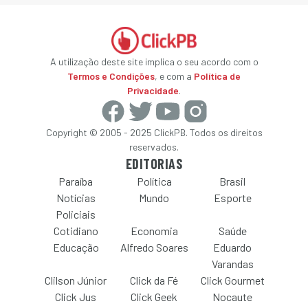
A utilização deste site implica o seu acordo com o
Termos e Condições
, e com a
Política de
Privacidade
.
Copyright © 2005 - 2025 ClickPB. Todos os direitos
reservados.
EDITORIAS
Paraíba
Política
Brasil
Notícias
Mundo
Esporte
Policiais
Cotidiano
Economia
Saúde
Educação
Alfredo Soares
Eduardo
Varandas
Clilson Júnior
Click da Fé
Click Gourmet
Click Jus
Click Geek
Nocaute