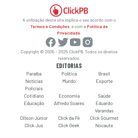
A utilização deste site implica o seu acordo com o
Termos e Condições
, e com a
Política de
Privacidade
.
Copyright © 2005 - 2025 ClickPB. Todos os direitos
reservados.
EDITORIAS
Paraíba
Política
Brasil
Notícias
Mundo
Esporte
Policiais
Cotidiano
Economia
Saúde
Educação
Alfredo Soares
Eduardo
Varandas
Clilson Júnior
Click da Fé
Click Gourmet
Click Jus
Click Geek
Nocaute