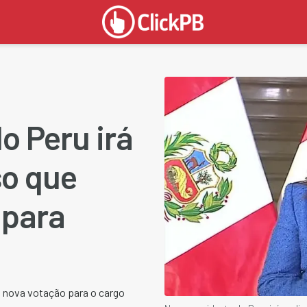
o Peru irá
so que
 para
o nova votação para o cargo