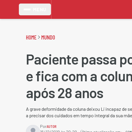
MENU
HOME
MUNDO
Paciente passa po
e fica com a colu
após 28 anos
A grave deformidade da coluna deixou Li incapaz de se
a precisar dos cuidados em tempo integral da sua mãe,
Por
AUTOR
COM
16/12/2019 às 20:29
- Última atualização em: