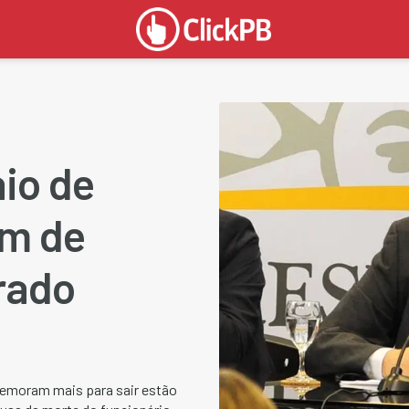
io de
em de
rado
 demoram mais para sair estão