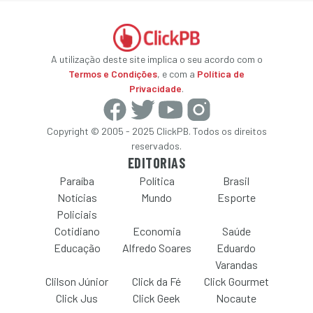
A utilização deste site implica o seu acordo com o
Termos e Condições
, e com a
Política de
Privacidade
.
Copyright © 2005 - 2025 ClickPB. Todos os direitos
reservados.
EDITORIAS
Paraíba
Política
Brasil
Notícias
Mundo
Esporte
Policiais
Cotidiano
Economia
Saúde
Educação
Alfredo Soares
Eduardo
Varandas
Clilson Júnior
Click da Fé
Click Gourmet
Click Jus
Click Geek
Nocaute