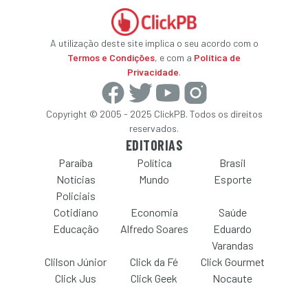
A utilização deste site implica o seu acordo com o
Termos e Condições
, e com a
Política de
Privacidade
.
Copyright © 2005 - 2025 ClickPB. Todos os direitos
reservados.
EDITORIAS
Paraíba
Política
Brasil
Notícias
Mundo
Esporte
Policiais
Cotidiano
Economia
Saúde
Educação
Alfredo Soares
Eduardo
Varandas
Clilson Júnior
Click da Fé
Click Gourmet
Click Jus
Click Geek
Nocaute