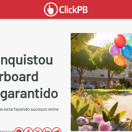
onquistou
erboard
 garantido
que está fazendo sucesso entre
PARTILHE