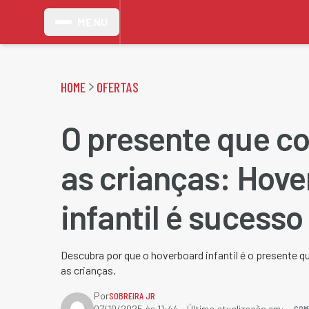
MENU
HOME
OFERTAS
O presente que c
as crianças: Hov
infantil é sucesso
Descubra por que o hoverboard infantil é o presente 
as crianças.
Por
SOBREIRA JR
COM
07/10/2025 às 11:44
- Última atualização em: