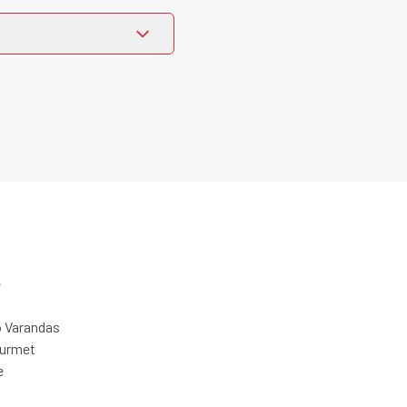
e
 Varandas
ourmet
e