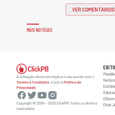
VER COMENTÁRIOS
MAIS NOTÍCIAS
EDITO
Paraíb
A utilização deste site implica o seu acordo com o
Notícia
Termos e Condições
, e com a
Política de
Cotidi
Privacidade
.
Educa
Clilson
Copyright © 2005 - 2025 ClickPB. Todos os direitos
Click 
reservados.