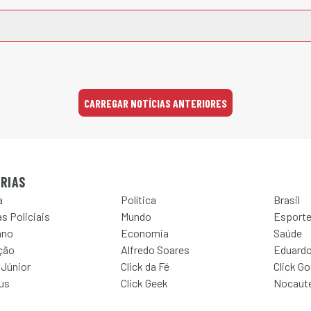
CARREGAR NOTÍCIAS ANTERIORES
RIAS
a
Política
Brasil
s Policiais
Mundo
Esport
ano
Economia
Saúde
ção
Alfredo Soares
Eduardo
 Júnior
Click da Fé
Click G
Jus
Click Geek
Nocaut