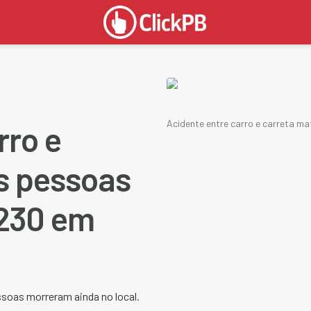
Acidente entre carro e carreta 
rro e
s pessoas
-230 em
ssoas morreram ainda no local.