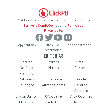
A utilização deste site implica o seu acordo com o
Termos e Condições
, e com a
Política de
Privacidade
.
Copyright © 2005 - 2025 ClickPB. Todos os direitos
reservados.
EDITORIAS
Paraíba
Política
Brasil
Notícias
Mundo
Esporte
Policiais
Cotidiano
Economia
Saúde
Educação
Alfredo Soares
Eduardo
Varandas
Clilson Júnior
Click da Fé
Click Gourmet
Click Jus
Click Geek
Nocaute