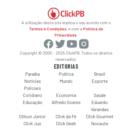
A utilização deste site implica o seu acordo com o
Termos e Condições
, e com a
Política de
Privacidade
.
Copyright © 2005 - 2025 ClickPB. Todos os direitos
reservados.
EDITORIAS
Paraíba
Política
Brasil
Notícias
Mundo
Esporte
Policiais
Cotidiano
Economia
Saúde
Educação
Alfredo Soares
Eduardo
Varandas
Clilson Júnior
Click da Fé
Click Gourmet
Click Jus
Click Geek
Nocaute