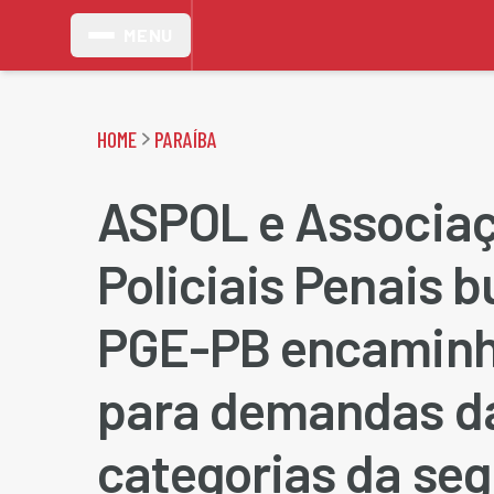
MENU
HOME
PARAÍBA
ASPOL e Associa
Policiais Penais 
PGE-PB encamin
para demandas d
categorias da se