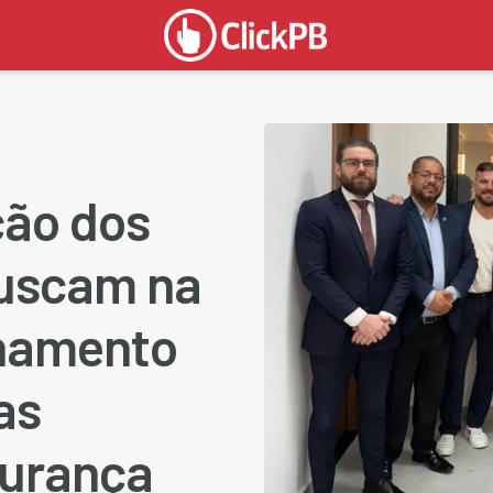
ção dos
buscam na
hamento
as
gurança