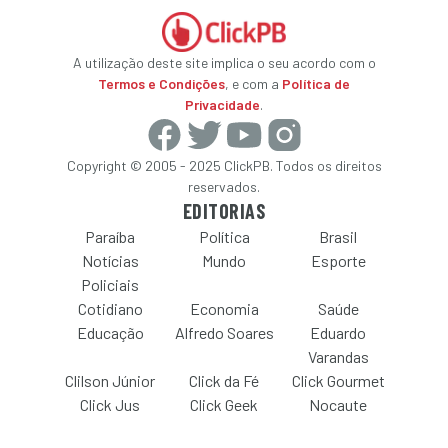
A utilização deste site implica o seu acordo com o
Termos e Condições
, e com a
Política de
Privacidade
.
Copyright © 2005 - 2025 ClickPB. Todos os direitos
reservados.
EDITORIAS
Paraíba
Política
Brasil
Notícias
Mundo
Esporte
Policiais
Cotidiano
Economia
Saúde
Educação
Alfredo Soares
Eduardo
Varandas
Clilson Júnior
Click da Fé
Click Gourmet
Click Jus
Click Geek
Nocaute