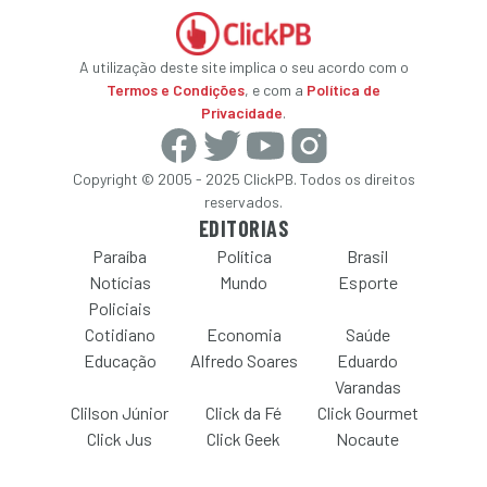
A utilização deste site implica o seu acordo com o
Termos e Condições
, e com a
Política de
Privacidade
.
Copyright © 2005 - 2025 ClickPB. Todos os direitos
reservados.
EDITORIAS
Paraíba
Política
Brasil
Notícias
Mundo
Esporte
Policiais
Cotidiano
Economia
Saúde
Educação
Alfredo Soares
Eduardo
Varandas
Clilson Júnior
Click da Fé
Click Gourmet
Click Jus
Click Geek
Nocaute