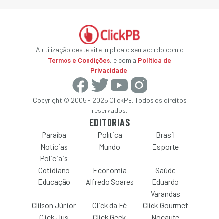
A utilização deste site implica o seu acordo com o
Termos e Condições
, e com a
Política de
Privacidade
.
Copyright © 2005 - 2025 ClickPB. Todos os direitos
reservados.
EDITORIAS
Paraíba
Política
Brasil
Notícias
Mundo
Esporte
Policiais
Cotidiano
Economia
Saúde
Educação
Alfredo Soares
Eduardo
Varandas
Clilson Júnior
Click da Fé
Click Gourmet
Click Jus
Click Geek
Nocaute