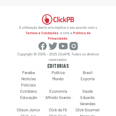
A utilização deste site implica o seu acordo com o
Termos e Condições
, e com a
Política de
Privacidade
.
Copyright © 2005 - 2025 ClickPB. Todos os direitos
reservados.
EDITORIAS
Paraíba
Política
Brasil
Notícias
Mundo
Esporte
Policiais
Cotidiano
Economia
Saúde
Educação
Alfredo Soares
Eduardo
Varandas
Clilson Júnior
Click da Fé
Click Gourmet
Click Jus
Click Geek
Nocaute