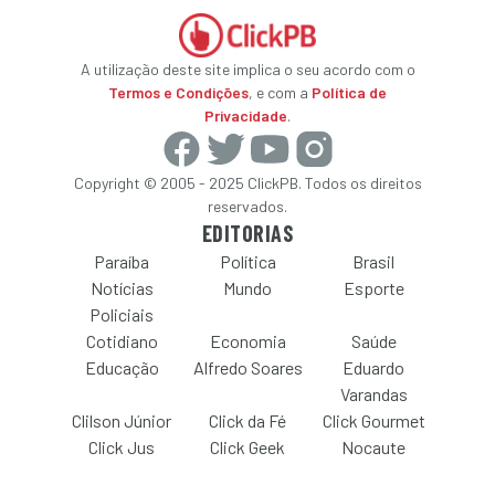
A utilização deste site implica o seu acordo com o
Termos e Condições
, e com a
Política de
Privacidade
.
Copyright © 2005 - 2025 ClickPB. Todos os direitos
reservados.
EDITORIAS
Paraíba
Política
Brasil
Notícias
Mundo
Esporte
Policiais
Cotidiano
Economia
Saúde
Educação
Alfredo Soares
Eduardo
Varandas
Clilson Júnior
Click da Fé
Click Gourmet
Click Jus
Click Geek
Nocaute