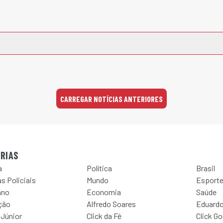
CARREGAR NOTÍCIAS ANTERIORES
RIAS
a
Política
Brasil
s Policiais
Mundo
Esport
ano
Economia
Saúde
ção
Alfredo Soares
Eduardo
 Júnior
Click da Fé
Click G