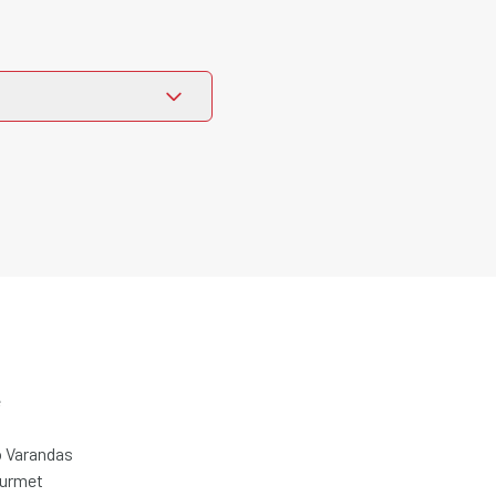
e
 Varandas
ourmet