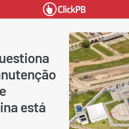
uestiona
anutenção
de
ina está