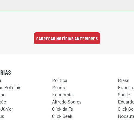
CARREGAR NOTÍCIAS ANTERIORES
RIAS
a
Política
Brasil
s Policiais
Mundo
Esport
ano
Economia
Saúde
ção
Alfredo Soares
Eduardo
 Júnior
Click da Fé
Click G
Jus
Click Geek
Nocaut