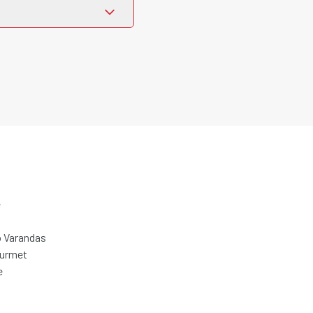
e
 Varandas
ourmet
e