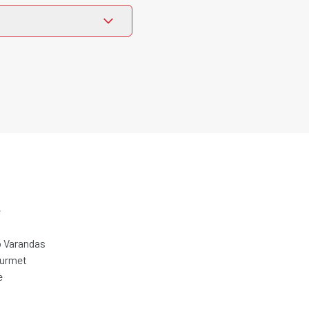
e
 Varandas
ourmet
e