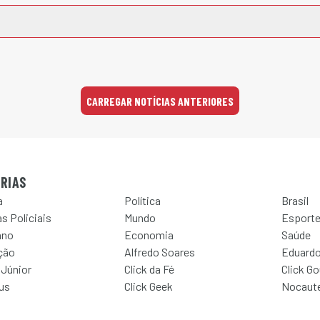
CARREGAR NOTÍCIAS ANTERIORES
RIAS
a
Política
Brasil
s Policiais
Mundo
Esport
ano
Economia
Saúde
ção
Alfredo Soares
Eduardo
 Júnior
Click da Fé
Click G
Jus
Click Geek
Nocaut