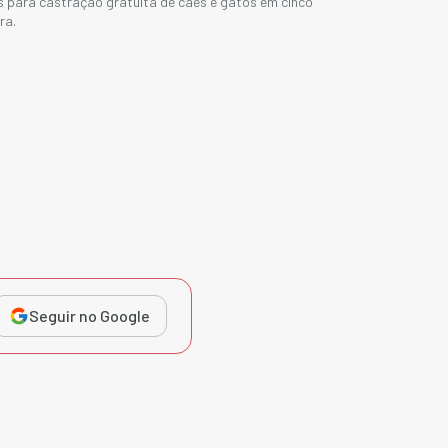
 para castração gratuita de cães e gatos em cinco
ra.
Seguir no Google