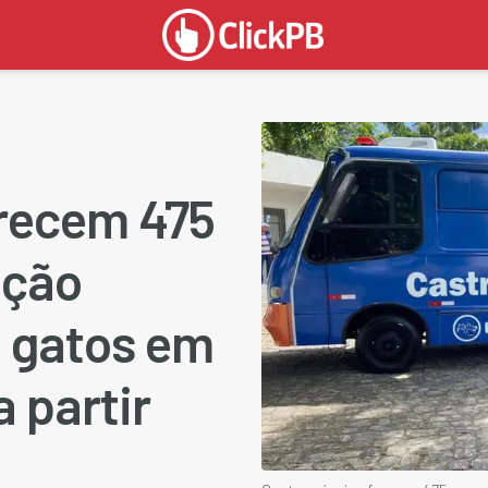
recem 475
ação
e gatos em
 partir