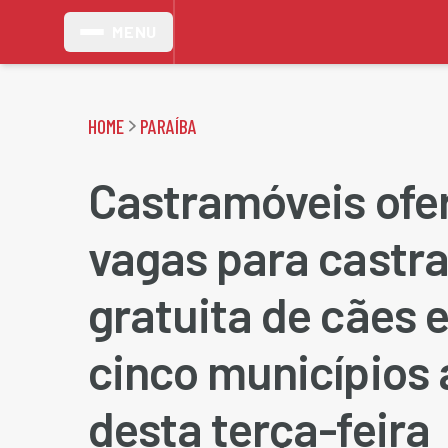
MENU
HOME
PARAÍBA
Castramóveis ofe
vagas para castr
gratuita de cães 
cinco municípios a
desta terça-feira