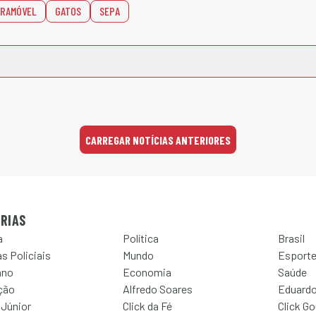
RAMÓVEL
GATOS
SEPA
CARREGAR NOTÍCIAS ANTERIORES
RIAS
a
Política
Brasil
s Policiais
Mundo
Esport
ano
Economia
Saúde
ção
Alfredo Soares
Eduardo
 Júnior
Click da Fé
Click G