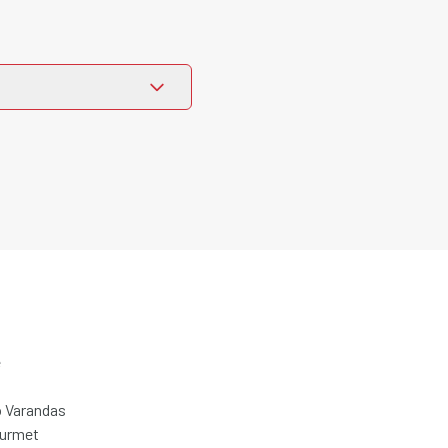
e
 Varandas
ourmet