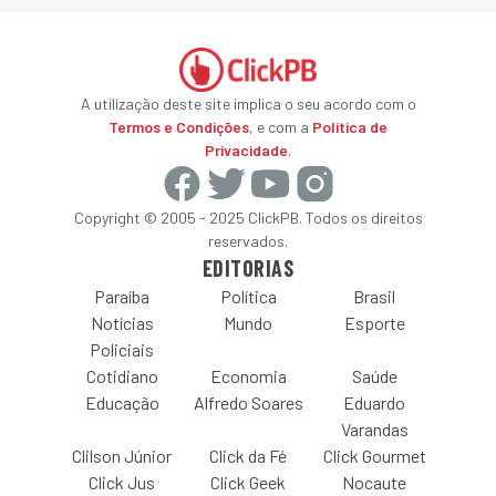
A utilização deste site implica o seu acordo com o
Termos e Condições
, e com a
Política de
Privacidade
.
Copyright © 2005 - 2025 ClickPB. Todos os direitos
reservados.
EDITORIAS
Paraíba
Política
Brasil
Notícias
Mundo
Esporte
Policiais
Cotidiano
Economia
Saúde
Educação
Alfredo Soares
Eduardo
Varandas
Clilson Júnior
Click da Fé
Click Gourmet
Click Jus
Click Geek
Nocaute