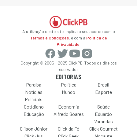
A utilização deste site implica o seu acordo com o
Termos e Condições
, e com a
Política de
Privacidade
.
Copyright © 2005 - 2025 ClickPB. Todos os direitos
reservados.
EDITORIAS
Paraíba
Política
Brasil
Notícias
Mundo
Esporte
Policiais
Cotidiano
Economia
Saúde
Educação
Alfredo Soares
Eduardo
Varandas
Clilson Júnior
Click da Fé
Click Gourmet
Click Jus
Click Geek
Nocaute