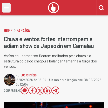
HOME
PARAÍBA
Chuva e ventos fortes interrompem e
adiam show de Japãozin em Camalaú
Vários equipamentos ficaram molhados pela chuva e a
estrutura do palco chegou a balançar, tamanha a força dos
ventos.
Por
LUCAS ISÍDIO
18/02/2026 às 12:04
- Última atualização em:
18/02/2026
às 12:04
COMPARTILHE