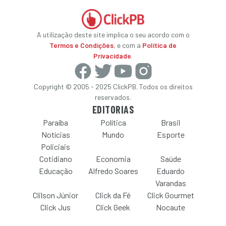
A utilização deste site implica o seu acordo com o
Termos e Condições
, e com a
Política de
Privacidade
.
Copyright © 2005 - 2025 ClickPB. Todos os direitos
reservados.
EDITORIAS
Paraíba
Política
Brasil
Notícias
Mundo
Esporte
Policiais
Cotidiano
Economia
Saúde
Educação
Alfredo Soares
Eduardo
Varandas
Clilson Júnior
Click da Fé
Click Gourmet
Click Jus
Click Geek
Nocaute