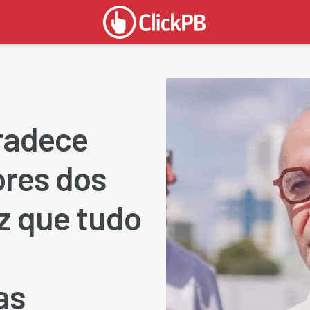
radece
ores dos
z que tudo
as