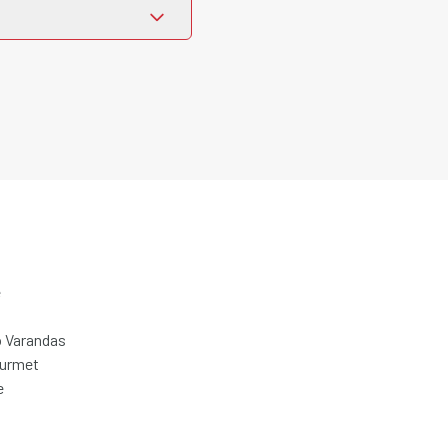
e
 Varandas
ourmet
e