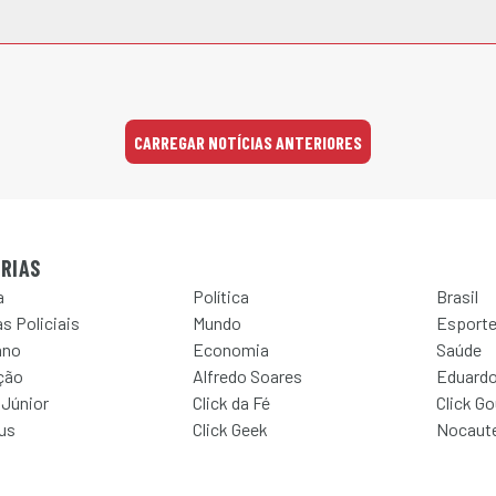
CARREGAR NOTÍCIAS ANTERIORES
RIAS
a
Política
Brasil
s Policiais
Mundo
Esport
ano
Economia
Saúde
ção
Alfredo Soares
Eduardo
 Júnior
Click da Fé
Click G
Jus
Click Geek
Nocaut