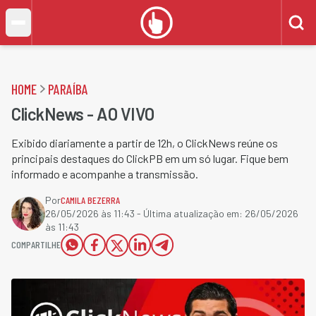
HOME
PARAÍBA
ClickNews - AO VIVO
Exibido diariamente a partir de 12h, o ClickNews reúne os
principais destaques do ClickPB em um só lugar. Fique bem
informado e acompanhe a transmissão.
Por
CAMILA BEZERRA
26/05/2026 às 11:43
- Última atualização em:
26/05/2026
às 11:43
COMPARTILHE