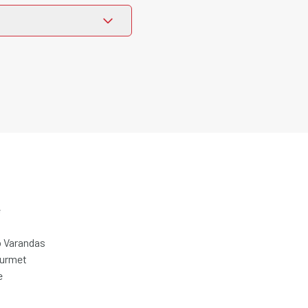
e
 Varandas
ourmet
e