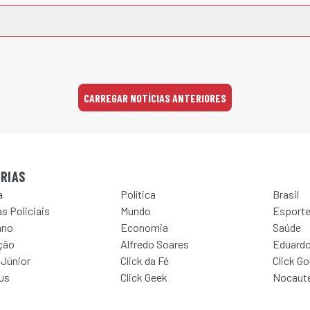
CARREGAR NOTÍCIAS ANTERIORES
RIAS
a
Política
Brasil
s Policiais
Mundo
Esport
ano
Economia
Saúde
ção
Alfredo Soares
Eduardo
 Júnior
Click da Fé
Click G
Jus
Click Geek
Nocaut