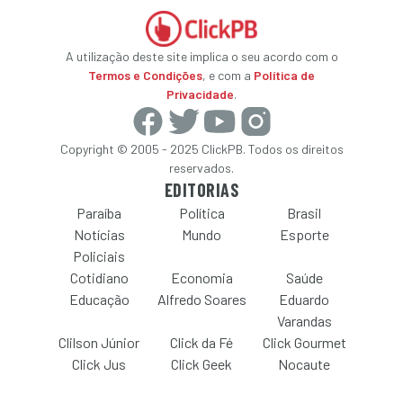
A utilização deste site implica o seu acordo com o
Termos e Condições
, e com a
Política de
Privacidade
.
Copyright © 2005 - 2025 ClickPB. Todos os direitos
reservados.
EDITORIAS
Paraíba
Política
Brasil
Notícias
Mundo
Esporte
Policiais
Cotidiano
Economia
Saúde
Educação
Alfredo Soares
Eduardo
Varandas
Clilson Júnior
Click da Fé
Click Gourmet
Click Jus
Click Geek
Nocaute