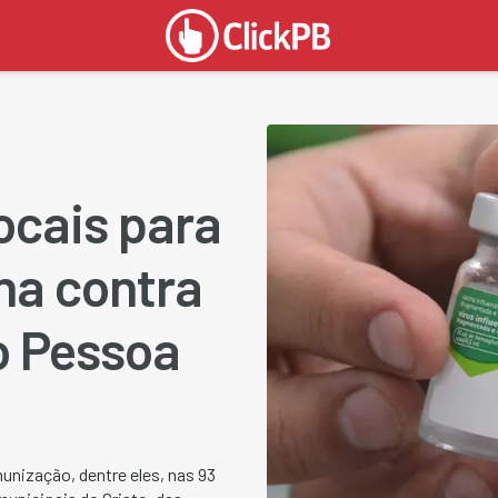
locais para
na contra
o Pessoa
nização, dentre eles, nas 93