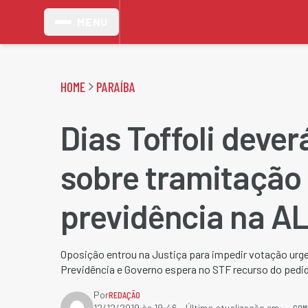
MENU
HOME
PARAÍBA
Dias Toffoli dever
sobre tramitação
previdência na A
Oposição entrou na Justiça para impedir votação urg
Previdência e Governo espera no STF recurso do pedid
Por
REDAÇÃO
COM
12/12/2019 às 19:46
- Última atualização em: