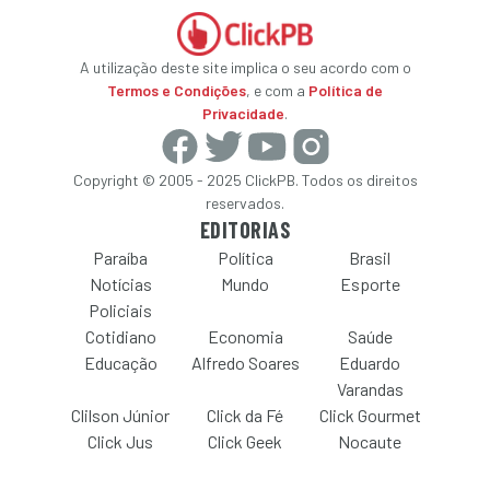
A utilização deste site implica o seu acordo com o
Termos e Condições
, e com a
Política de
Privacidade
.
Copyright © 2005 - 2025 ClickPB. Todos os direitos
reservados.
EDITORIAS
Paraíba
Política
Brasil
Notícias
Mundo
Esporte
Policiais
Cotidiano
Economia
Saúde
Educação
Alfredo Soares
Eduardo
Varandas
Clilson Júnior
Click da Fé
Click Gourmet
Click Jus
Click Geek
Nocaute