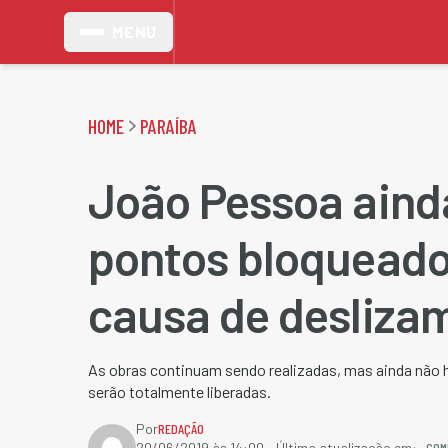
MENU
HOME
PARAÍBA
João Pessoa aind
pontos bloqueado
causa de desliza
As obras continuam sendo realizadas, mas ainda não 
serão totalmente liberadas.
Por
REDAÇÃO
COM
20/06/2019 às 14:00
- Última atualização em: